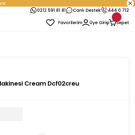
nır.
0212 591 81 81
Canlı Destek
444 0 712
Favorilerim
Üye Girişi
Sepet
Makinesi Cream Dcf02creu