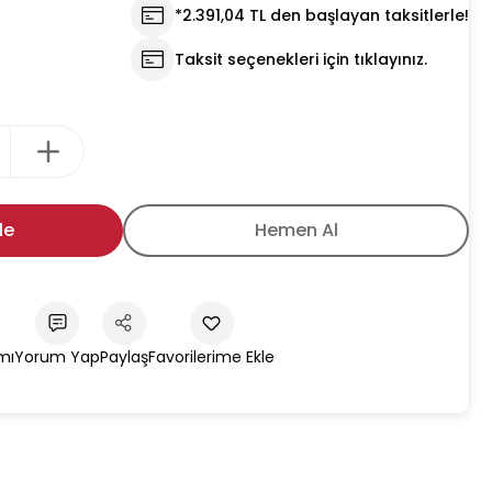
*2.391,04 TL den başlayan taksitlerle!
Taksit seçenekleri için tıklayınız.
le
Hemen Al
mı
Yorum Yap
Paylaş