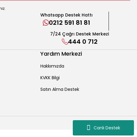
niz.
Whatsapp Destek Hattı
0212 591 81 81
7/24 Çağrı Destek Merkezi
444 0 712
Yardım Merkezi
Hakkımızda
KVKK Bilgi
Satın Alma Destek
Canlı Destek