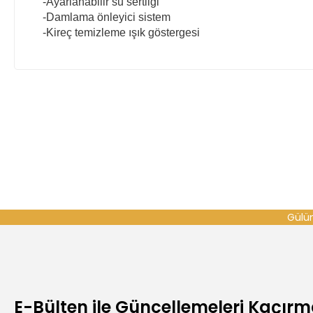
-Ayarlanabilir su sertliği
-Damlama önleyici sistem
-Kireç temizleme ışık göstergesi
Gülüm
E-Bülten ile Güncellemeleri Kaçır