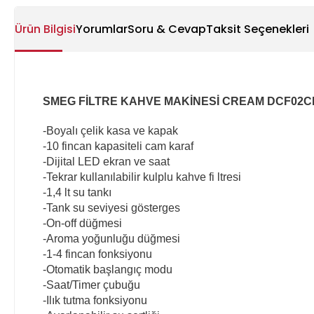
Ürün Bilgisi
Yorumlar
Soru & Cevap
Taksit Seçenekleri
SMEG FİLTRE KAHVE MAKİNESİ CREAM DCF02
-Boyalı çelik kasa ve kapak
-10 fincan kapasiteli cam karaf
-Dijital LED ekran ve saat
-Tekrar kullanılabilir kulplu kahve fi ltresi
-1,4 lt su tankı
-Tank su seviyesi gösterges
-On-off düğmesi
-Aroma yoğunluğu düğmesi
-1-4 fincan fonksiyonu
-Otomatik başlangıç modu
-Saat/Timer çubuğu
-Ilık tutma fonksiyonu