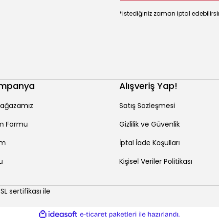
*istediğiniz zaman iptal edebilirsi
ampanya
Alışveriş Yap!
ağazamız
Satış Sözleşmesi
rim Formu
Gizlilik ve Güvenlik
im
İptal İade Koşulları
u
Kişisel Veriler Politikası
sertifikası ile
ile
ideasoft
e-