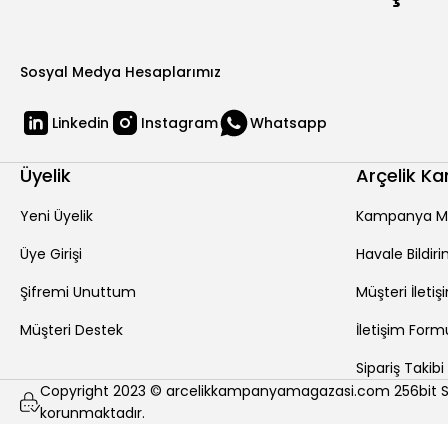
Sosyal Medya Hesaplarımız
Linkedin
Instagram
Whatsapp
Üyelik
Arçelik K
Yeni Üyelik
Kampanya M
Üye Girişi
Havale Bildi
Şifremi Unuttum
Müşteri İletiş
Müşteri Destek
İletişim Form
Sipariş Takibi
Copyright 2023 © arcelikkampanyamagazasi.com 256bit SSL 
korunmaktadır.