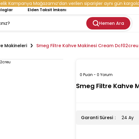
elik Kampanya Mağazamız’dan verilen siparişler aynı gün kargola
loglar
Elden Taksit İmkanı
Hemen Ara
e Makineleri
Smeg Filtre Kahve Makinesi Cream Dcf02creu
0 Puan - 0 Yorum
Smeg Filtre Kahve 
Garanti Süresi
24 Ay