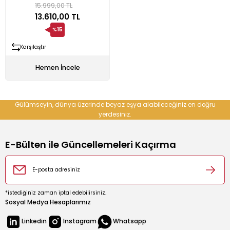
15.999,00 TL
13.610,00 TL
rın
ıkacağı
%15
Karşılaştır
Hemen İncele
Gülümseyin, dünya üzerinde beyaz eşya alabileceğiniz en doğru
k
kacağı
yerdesiniz.
pman
E-Bülten ile Güncellemeleri Kaçırma
*istediğiniz zaman iptal edebilirsiniz.
Sosyal Medya Hesaplarımız
u İçecek Makineleri
Linkedin
Instagram
Whatsapp