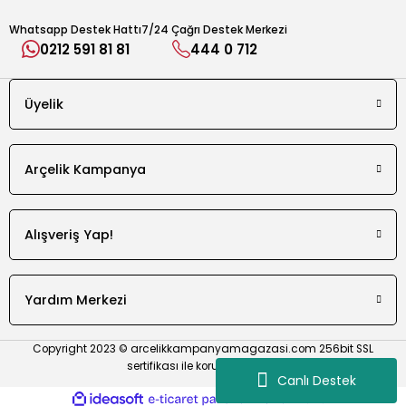
Whatsapp Destek Hattı
7/24 Çağrı Destek Merkezi
0212 591 81 81
444 0 712
e Cihazı
Üyelik
r Makinesi
Arçelik Kampanya
Alışveriş Yap!
Yardım Merkezi
Copyright 2023 © arcelikkampanyamagazasi.com 256bit SSL
sertifikası ile korunmaktadır.
Canlı Destek
ideasoft
ile
e-