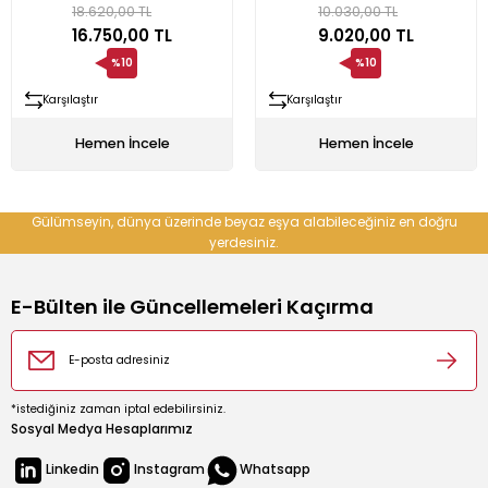
18.620,00 TL
10.030,00 TL
16.750,00 TL
9.020,00 TL
rın
ıkacağı
%10
%10
Karşılaştır
Karşılaştır
Hemen İncele
Hemen İncele
Gülümseyin, dünya üzerinde beyaz eşya alabileceğiniz en doğru
k
kacağı
yerdesiniz.
pman
E-Bülten ile Güncellemeleri Kaçırma
*istediğiniz zaman iptal edebilirsiniz.
Sosyal Medya Hesaplarımız
u İçecek Makineleri
Linkedin
Instagram
Whatsapp