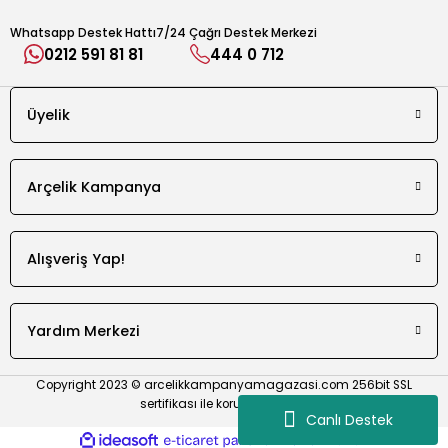
Whatsapp Destek Hattı
7/24 Çağrı Destek Merkezi
0212 591 81 81
444 0 712
e Cihazı
Üyelik
r Makinesi
Arçelik Kampanya
Alışveriş Yap!
Yardım Merkezi
Copyright 2023 © arcelikkampanyamagazasi.com 256bit SSL
sertifikası ile korunmaktadır.
Canlı Destek
ideasoft
ile
e-