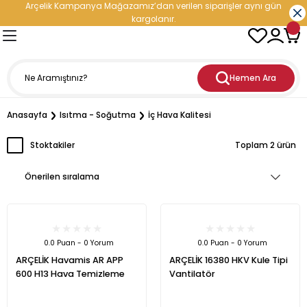
Arçelik Kampanya Mağazamız’dan verilen siparişler aynı gün
Geri Dön
Geri Dön
Geri Dön
Geri Dön
Geri Dön
Geri Dön
Geri Dön
Geri Dön
kargolanır.
- Elektronik
oğutma
etleri
leri
nleri
rji Çözümleri
Hemen Ara
ranti
iratör
ediyeli Çeyiz Paketleri
ç Şarj İstasyonu
Anasayfa
Isıtma - Soğutma
İç Hava Kalitesi
esi
aşık Makinesi
cu
i
ri
ıçak Takımları
i
Stoktakiler
Toplam 2 ürün
dolabı
esi
kinesi
p Hediyeli Çeyiz Paketleri
cere
inesi
vlumbaz
ürge
ler
mı
Enerji Depolama Sistemi)
rucu
n
kipmanları ve Teknolojileri
tler
eri
üneş Paneli
0.0 Puan - 0 Yorum
0.0 Puan - 0 Yorum
ARÇELİK Havamis AR APP
ARÇELİK 16380 HKV Kule Tipi
inesi
rodalga
hazı
esi
tleri
600 H13 Hava Temizleme
Vantilatör
maşır Makinesi
ak
ntilatör
Doğrayıcı
ı