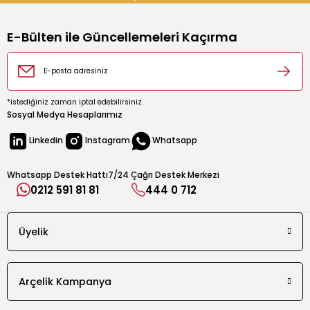
E-Bülten ile Güncellemeleri Kaçırma
rın
ıkacağı
*istediğiniz zaman iptal edebilirsiniz.
Sosyal Medya Hesaplarımız
Linkedin
Instagram
Whatsapp
k
kacağı
Whatsapp Destek Hattı
7/24 Çağrı Destek Merkezi
pman
0212 591 81 81
444 0 712
Üyelik
Arçelik Kampanya
u İçecek Makineleri