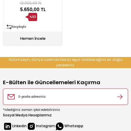
12.000,00 TL
5.650,00 TL
rın
ıkacağı
%53
Karşılaştır
Hemen İncele
Gülümseyin, dünya üzerinde beyaz eşya alabileceğiniz en doğru
k
kacağı
yerdesiniz.
pman
E-Bülten ile Güncellemeleri Kaçırma
*istediğiniz zaman iptal edebilirsiniz.
Sosyal Medya Hesaplarımız
u İçecek Makineleri
Linkedin
Instagram
Whatsapp