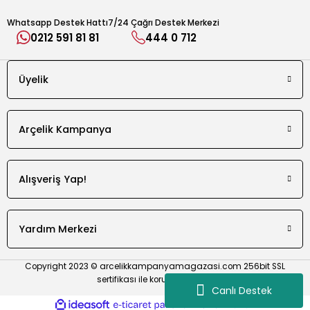
Whatsapp Destek Hattı
7/24 Çağrı Destek Merkezi
0212 591 81 81
444 0 712
e Cihazı
Üyelik
r Makinesi
Arçelik Kampanya
Alışveriş Yap!
Yardım Merkezi
Copyright 2023 © arcelikkampanyamagazasi.com 256bit SSL
sertifikası ile korunmaktadır.
Canlı Destek
ideasoft
ile
e-