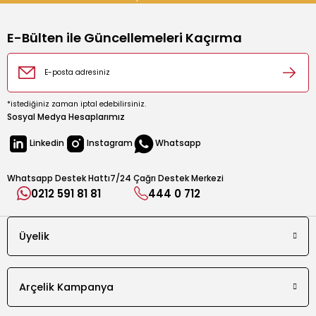
E-Bülten ile Güncellemeleri Kaçırma
rın
ıkacağı
*istediğiniz zaman iptal edebilirsiniz.
Sosyal Medya Hesaplarımız
Linkedin
Instagram
Whatsapp
k
kacağı
Whatsapp Destek Hattı
7/24 Çağrı Destek Merkezi
pman
0212 591 81 81
444 0 712
Üyelik
Arçelik Kampanya
u İçecek Makineleri