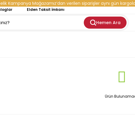
elik Kampanya Mağazamız’dan verilen siparişler aynı gün kargola
loglar
Elden Taksit İmkanı
Hemen Ara
Ürün Bulunamad