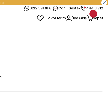
nır.
0212 591 81 81
Canlı Destek
444 0 712
Favorilerim
Üye Girişi
Sepet
ı.