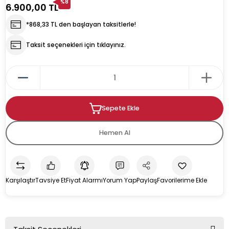
%8
6.900,00 TL
*868,33 TL den başlayan taksitlerle!
rın
ıkacağı
Taksit seçenekleri için tıklayınız.
k
kacağı
Sepete Ekle
pman
Hemen Al
Karşılaştır
Tavsiye Et
Fiyat Alarmı
Yorum Yap
Paylaş
u İçecek Makineleri