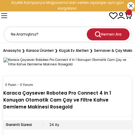
Arçelik Kampanya Mağazamız’dan verilen siparişler aynı gün
Geri Dön
Geri Dön
Geri Dön
Geri Dön
Geri Dön
Geri Dön
Geri Dön
Geri Dön
kargolanır.
- Elektronik
oğutma
etleri
leri
nleri
rji Çözümleri
Hemen Ara
ranti
iratör
ediyeli Çeyiz Paketleri
ç Şarj İstasyonu
Anasayfa
Karaca Ürünleri
Küçük Ev Aletleri
Semaver & Çay Makin
esi
aşık Makinesi
cu
i
ri
ıçak Takımları
i
dolabı
esi
kinesi
p Hediyeli Çeyiz Paketleri
cere
0 Puan - 0 Yorum
inesi
vlumbaz
ürge
ler
mı
Enerji Depolama Sistemi)
Karaca Çaysever Robotea Pro Connect 4 In 1
Konuşan Otomatik Cam Çay ve Filtre Kahve
rucu
n
kipmanları ve Teknolojileri
tler
eri
üneş Paneli
Demleme Makinesi Rosegold
inesi
rodalga
hazı
esi
tleri
Garanti Süresi
24 Ay
maşır Makinesi
ak
ntilatör
Doğrayıcı
ı