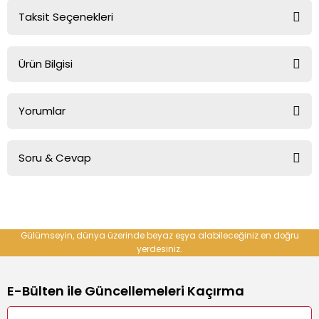
Taksit Seçenekleri
e Cihazı
Ürün Bilgisi
r Makinesi
Karaca Çaysever Robotea Pro Connect 4 In 1 Konuşan Otomatik
Yorumlar
Cam Çay ve Filtre Kahve Demleme Makinesi Rosegold
Soru & Cevap
Bu ürüne ilk yorumu siz yapın!
Yorum Yaz
Ürün hakkında henüz soru sorulmamış.
Gülümseyin, dünya üzerinde beyaz eşya alabileceğiniz en doğru
yerdesiniz.
Soru Sor
E-Bülten ile Güncellemeleri Kaçırma