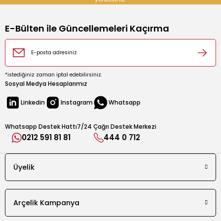
Var
Soru Sor
Çıkarılabilir Plakalar
E-Bülten ile Güncellemeleri Kaçırma
Var
Ürün Rengi
Kırmızı
*istediğiniz zaman iptal edebilirsiniz.
Farklı Renk Seçeneği
Sosyal Medya Hesaplarımız
Var
Linkedin
Instagram
Whatsapp
Pişirme Yüzeyi
Aşınmaya karşı 7 kata kadar daha dayanıklı Armor plakalar
Whatsapp Destek Hattı
7/24 Çağrı Destek Merkezi
0212 591 81 81
444 0 712
Kilitleme Mandalı
Var
Üyelik
Yağ Toplama Haznesi
Var
Dilim Kapasitesi
Arçelik Kampanya
6