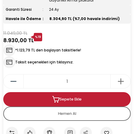
dayanıklı Armor plakalar
Garanti Süresi
24 Ay
rın
ıkacağı
Havale ile Ödeme
8.304,90 TL (%7,00 havale indirimi)
11.049,00 TL
%19
8.930,00 TL
*1.123,79 TL den başlayan taksitlerle!
k
kacağı
Taksit seçenekleri için tıklayınız.
pman
Sepete Ekle
Hemen Al
u İçecek Makineleri