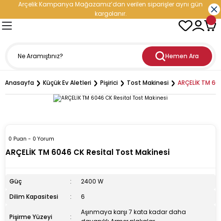
Arçelik Kampanya Mağazamız’dan verilen siparişler aynı gün
Geri Dön
Geri Dön
Geri Dön
Geri Dön
Geri Dön
Geri Dön
Geri Dön
Geri Dön
kargolanır.
- Elektronik
oğutma
etleri
leri
nleri
rji Çözümleri
Hemen Ara
ranti
iratör
ediyeli Çeyiz Paketleri
ç Şarj İstasyonu
Anasayfa
Küçük Ev Aletleri
Pişirici
Tost Makinesi
ARÇELİK TM 60
esi
aşık Makinesi
cu
i
ri
ıçak Takımları
i
dolabı
esi
kinesi
p Hediyeli Çeyiz Paketleri
cere
0 Puan - 0 Yorum
inesi
vlumbaz
ürge
ler
mı
Enerji Depolama Sistemi)
ARÇELİK TM 6046 CK Resital Tost Makinesi
rucu
n
kipmanları ve Teknolojileri
tler
eri
üneş Paneli
Güç
2400 W
inesi
rodalga
hazı
esi
tleri
Dilim Kapasitesi
6
Aşınmaya karşı 7 kata kadar daha
Pişirme Yüzeyi
maşır Makinesi
ak
ntilatör
Doğrayıcı
ı