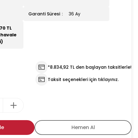
Garanti Süresi
36 Ay
70 TL
 havale
i)
*8.834,92 TL den başlayan taksitlerle!
Taksit seçenekleri için tıklayınız.
le
Hemen Al