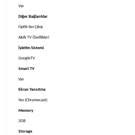
Var
Diğer Bağlantılar
Optik Ses Çıkışı
Akıllı TV Özellikleri
İşletim Sistemi
GoogleTV
Smart TV
Var
Ekran Yansıtma
Yes (Chromecast)
Memory
2GB
Storage