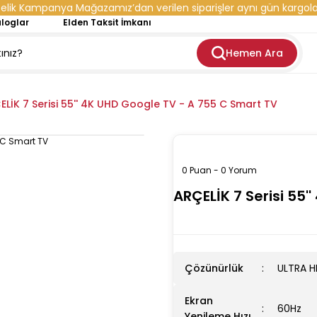
elik Kampanya Mağazamız’dan verilen siparişler aynı gün kargola
loglar
Elden Taksit İmkanı
Hemen Ara
ELİK 7 Serisi 55'' 4K UHD Google TV - A 755 C Smart TV
0 Puan - 0 Yorum
ARÇELİK 7 Serisi 55
Çözünürlük
ULTRA H
Ekran
60Hz
Yenileme Hızı