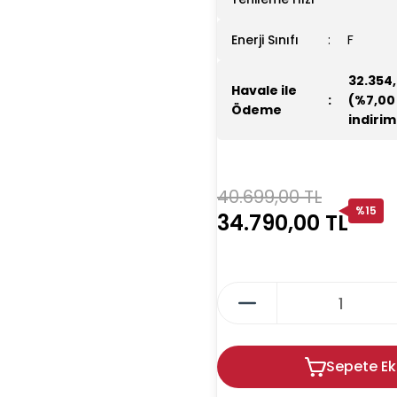
Enerji Sınıfı
F
32.354,
Havale ile
(%7,00
Ödeme
indirim
40.699,00 TL
%15
34.790,00 TL
Sepete Ek