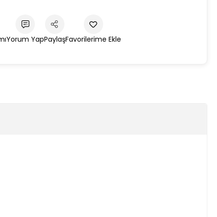
mı
Yorum Yap
Paylaş