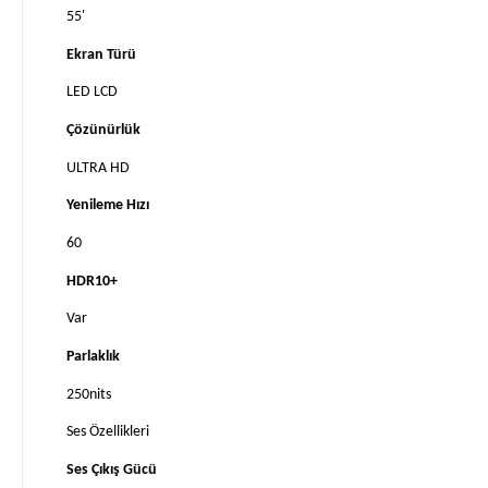
55'
Ekran Türü
LED LCD
Çözünürlük
ULTRA HD
Yenileme Hızı
60
HDR10+
Var
Parlaklık
250nits
Ses Özellikleri
Ses Çıkış Gücü