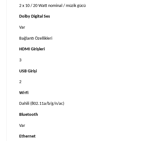
2 x 10 / 20 Watt nominal / müzik gücü
Dolby Digital Ses
Var
Bağlantı Özellikleri
HDMI Girişleri
3
USB Girişi
2
Wi-Fi
Dahili (802.11a/b/g/n/ac)
Bluetooth
Var
Ethernet