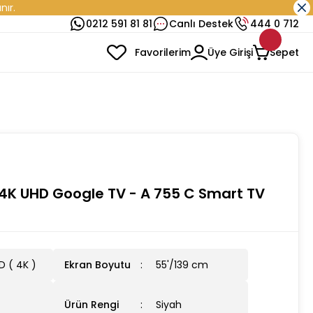
nır.
0212 591 81 81
Canlı Destek
444 0 712
Favorilerim
Üye Girişi
Sepet
'' 4K UHD Google TV - A 755 C Smart TV
D ( 4K )
Ekran Boyutu
55'/139 cm
Ürün Rengi
Siyah