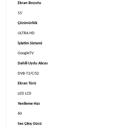
Ekran Boyutu
55'
Çözünürlük
ULTRA HD
İşletim Sistemi
GoogleTV
Dahili Uydu Alıcısı
DVB-T2/C/S2
Ekran Türü
LED LCD
Yenileme Hızı
60
Ses Çıkış Gücü