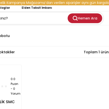
elik Kampanya Mağazamız’dan verilen siparişler aynı gün kargola
loglar
Elden Taksit İmkanı
Hemen Ara
Robotu
oktakiler
Toplam 1 ürün
0.0
Puan
- 0
Yorum
LİK SMC