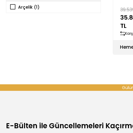
Ther
Arçelik (1)
39.53
Akıll
35.
Robo
TL
Karşı
Heme
Gülüm
E-Bülten ile Güncellemeleri Kaçır