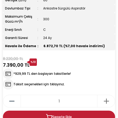
Genişlik (cm)
60
Davlumbaz Tipi
Ankastre Sürgülü Aspiratör
rın
ıkacağı
Maksimum Çekiş
300
Gücü m³/h
Enerji Sınıfı
C
Garanti Süresi
24 Ay
Havale ile Ödeme
6.872,70 TL (%7,00 havale indirimi)
k
kacağı
8.220,00 TL
%10
7.390,00 TL
pman
*929,99 TL den başlayan taksitlerle!
Taksit seçenekleri için tıklayınız.
u İçecek Makineleri
Sepete Ekle