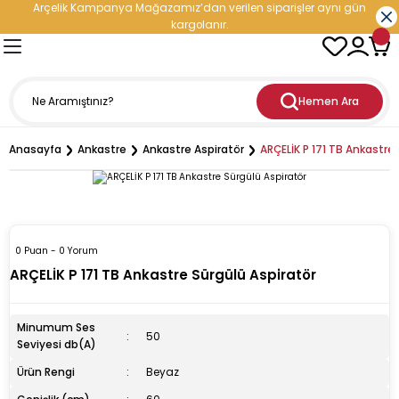
Arçelik Kampanya Mağazamız’dan verilen siparişler aynı gün
Geri Dön
Geri Dön
Geri Dön
Geri Dön
Geri Dön
Geri Dön
Geri Dön
Geri Dön
kargolanır.
- Elektronik
oğutma
etleri
leri
nleri
rji Çözümleri
Hemen Ara
ranti
iratör
ediyeli Çeyiz Paketleri
ç Şarj İstasyonu
Anasayfa
Ankastre
Ankastre Aspiratör
ARÇELİK P 171 TB Ankastre
esi
aşık Makinesi
cu
i
ri
ıçak Takımları
i
dolabı
esi
kinesi
p Hediyeli Çeyiz Paketleri
cere
0 Puan - 0 Yorum
inesi
vlumbaz
ürge
ler
mı
Enerji Depolama Sistemi)
ARÇELİK P 171 TB Ankastre Sürgülü Aspiratör
rucu
n
kipmanları ve Teknolojileri
tler
eri
üneş Paneli
Minumum Ses
50
Seviyesi db(A)
inesi
rodalga
hazı
esi
tleri
Ürün Rengi
Beyaz
maşır Makinesi
ak
ntilatör
Doğrayıcı
ı