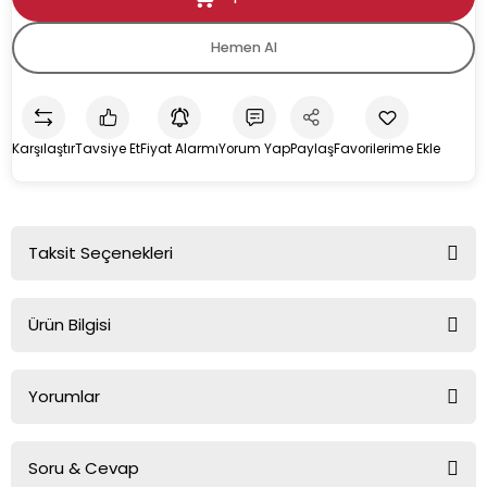
Hemen Al
e Cihazı
r Makinesi
Karşılaştır
Tavsiye Et
Fiyat Alarmı
Yorum Yap
Paylaş
Taksit Seçenekleri
Ürün Bilgisi
P 171 TB
Yorumlar
Ankastre Sürgülü Aspiratör
Soru & Cevap
Genel Özellikler