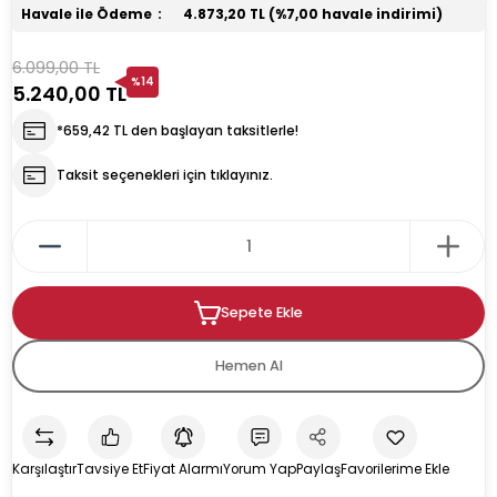
Havale ile Ödeme
4.873,20 TL (%7,00 havale indirimi)
rın
ıkacağı
6.099,00 TL
%14
5.240,00 TL
*659,42 TL den başlayan taksitlerle!
Taksit seçenekleri için tıklayınız.
k
kacağı
pman
Sepete Ekle
Hemen Al
u İçecek Makineleri
Karşılaştır
Tavsiye Et
Fiyat Alarmı
Yorum Yap
Paylaş