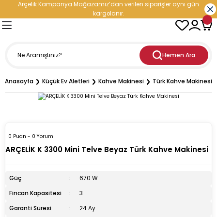
Arçelik Kampanya Mağazamız’dan verilen siparişler aynı gün
Geri Dön
Geri Dön
Geri Dön
Geri Dön
Geri Dön
Geri Dön
Geri Dön
Geri Dön
kargolanır.
- Elektronik
oğutma
etleri
leri
nleri
rji Çözümleri
Hemen Ara
ranti
iratör
ediyeli Çeyiz Paketleri
ç Şarj İstasyonu
Anasayfa
Küçük Ev Aletleri
Kahve Makinesi
Türk Kahve Makinesi
esi
aşık Makinesi
cu
i
ri
ıçak Takımları
i
dolabı
esi
kinesi
p Hediyeli Çeyiz Paketleri
cere
0 Puan - 0 Yorum
inesi
vlumbaz
ürge
ler
mı
Enerji Depolama Sistemi)
ARÇELİK K 3300 Mini Telve Beyaz Türk Kahve Makinesi
rucu
n
kipmanları ve Teknolojileri
tler
eri
üneş Paneli
Güç
670 W
inesi
rodalga
hazı
esi
tleri
Fincan Kapasitesi
3
Garanti Süresi
24 Ay
maşır Makinesi
ak
ntilatör
Doğrayıcı
ı