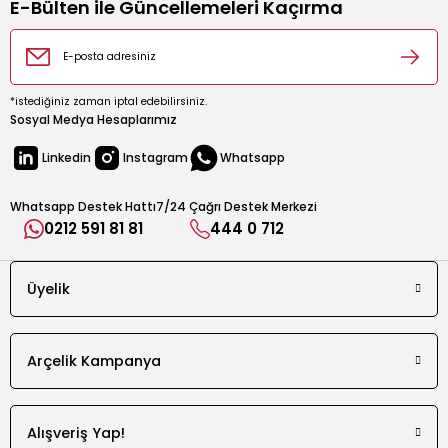
E-Bülten ile Güncellemeleri Kaçırma
Var
Sesli Uyarı
Var
*istediğiniz zaman iptal edebilirsiniz.
Cezve Malzemesi
Sosyal Medya Hesaplarımız
Plastik
Linkedin
Instagram
Whatsapp
Ürün Rengi
Beyaz
Whatsapp Destek Hattı
7/24 Çağrı Destek Merkezi
0212 591 81 81
444 0 712
Cook Sense Teknolojisi (Pişmeyi Algılama)
Var
Üyelik
Anti Spill Teknolojisi (Taşmayı Önleme)
Var
Tek Tuşla Kontrol
Arçelik Kampanya
Var
Cezve Rengi
Alışveriş Yap!
Siyah