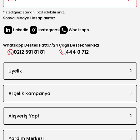
İnoks
*istediğiniz zaman iptal edebilirsiniz.
Durdurma Düğmesi
Sosyal Medya Hesaplarımız
Var
Linkedin
Instagram
Whatsapp
Manuel Ekmek Çıkarma Fonksiyonu
Var
Whatsapp Destek Hattı
7/24 Çağrı Destek Merkezi
0212 591 81 81
444 0 712
Buz Çözme
Var
Üyelik
Simit Isıtma
Var
Aksesuarlar
Arçelik Kampanya
Kırıntı Çekmecesi
Var
Alışveriş Yap!
Ölçüler
Ağırlık: Paketsiz
Yardım Merkezi
1.78 kg