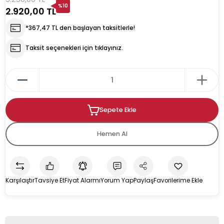
%10
2.920,00 TL
rın
ıkacağı
*367,47 TL den başlayan taksitlerle!
Taksit seçenekleri için tıklayınız.
k
kacağı
Sepete Ekle
pman
Hemen Al
Karşılaştır
Tavsiye Et
Fiyat Alarmı
Yorum Yap
Paylaş
u İçecek Makineleri