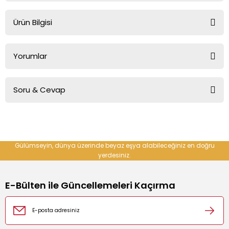
Ürün Bilgisi
e Cihazı
ARÇELİK Davlumbaz İçin +4 Yıl Ek Garanti
Yorumlar
r Makinesi
Soru & Cevap
Bu ürüne ilk yorumu siz yapın!
Yorum Yaz
Ürün hakkında henüz soru sorulmamış.
Gülümseyin, dünya üzerinde beyaz eşya alabileceğiniz en doğru
yerdesiniz.
Soru Sor
E-Bülten ile Güncellemeleri Kaçırma