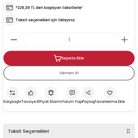
*226,39 TL den başlayan taksitlerle!
rın
ıkacağı
Taksit seçenekleri için tıklayınız.
Sepete Ekle
k
kacağı
Hemen Al
pman
Karşılaştır
Tavsiye Et
Fiyat Alarmı
Yorum Yap
Paylaş
u İçecek Makineleri
Taksit Seçenekleri