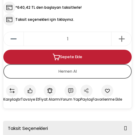
*640,42 TL den başlayan taksitlerle!
rın
ıkacağı
Taksit seçenekleri için tıklayınız.
Sepete Ekle
k
kacağı
Hemen Al
pman
Karşılaştır
Tavsiye Et
Fiyat Alarmı
Yorum Yap
Paylaş
u İçecek Makineleri
Taksit Seçenekleri