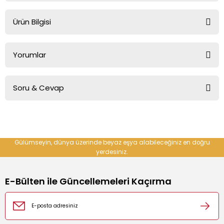
Ürün Bilgisi
e Cihazı
ARÇELİK Çamaşır Makinesi İçin +2 Yıl Ek Garanti
Yorumlar
r Makinesi
Soru & Cevap
Bu ürüne ilk yorumu siz yapın!
Yorum Yaz
Ürün hakkında henüz soru sorulmamış.
Gülümseyin, dünya üzerinde beyaz eşya alabileceğiniz en doğru
yerdesiniz.
Soru Sor
E-Bülten ile Güncellemeleri Kaçırma