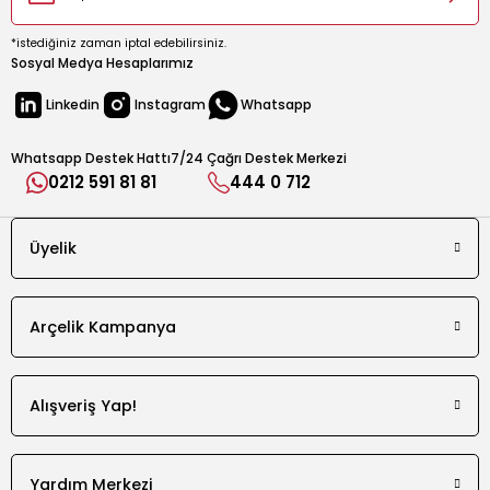
60 cm
*istediğiniz zaman iptal edebilirsiniz.
Minimum Ses Seviyesi
Sosyal Medya Hesaplarımız
49 dBA
Linkedin
Instagram
Whatsapp
Maksimum Çekiş Gücü
420 m³/h
Whatsapp Destek Hattı
7/24 Çağrı Destek Merkezi
0212 591 81 81
444 0 712
Enerji Sınıfı
B
Üyelik
Temel Özellikler
Kontrol Tipi
Mekanik - Push Button
Arçelik Kampanya
Lamba Adedi
2
Alışveriş Yap!
Lamba Tipi
LED
Yardım Merkezi
Lamba Gücü (W)