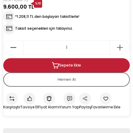
%10
9.600,00 TL
rın
ıkacağı
*1.208,11 TL den başlayan taksitlerle!
Taksit seçenekleri için tıklayınız.
k
kacağı
Sepete Ekle
pman
Hemen Al
Karşılaştır
Tavsiye Et
Fiyat Alarmı
Yorum Yap
Paylaş
u İçecek Makineleri