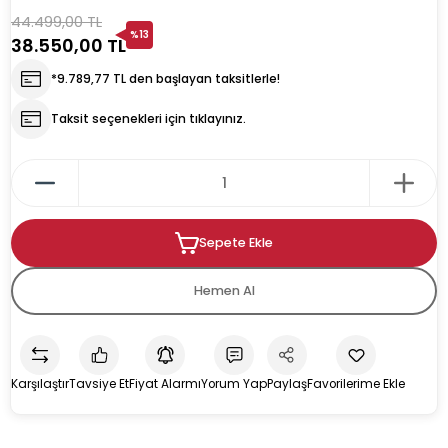
44.499,00 TL
%13
38.550,00 TL
rın
ıkacağı
*9.789,77 TL den başlayan taksitlerle!
Taksit seçenekleri için tıklayınız.
k
kacağı
Sepete Ekle
pman
Hemen Al
Karşılaştır
Tavsiye Et
Fiyat Alarmı
Yorum Yap
Paylaş
u İçecek Makineleri