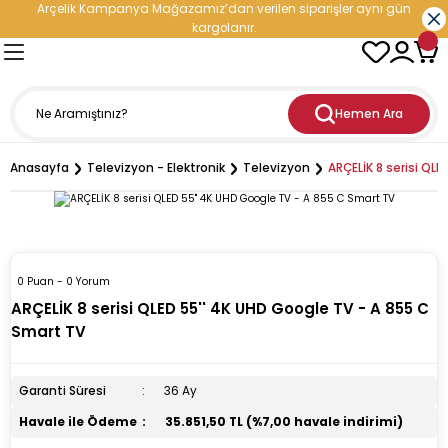
Arçelik Kampanya Mağazamız’dan verilen siparişler aynı gün
Geri Dön
Geri Dön
Geri Dön
Geri Dön
Geri Dön
Geri Dön
Geri Dön
Geri Dön
kargolanır.
- Elektronik
oğutma
etleri
leri
nleri
rji Çözümleri
Hemen Ara
ranti
iratör
ediyeli Çeyiz Paketleri
ç Şarj İstasyonu
Anasayfa
Televizyon - Elektronik
Televizyon
ARÇELİK 8 serisi QL
esi
aşık Makinesi
cu
i
ri
ıçak Takımları
i
dolabı
esi
kinesi
p Hediyeli Çeyiz Paketleri
cere
0 Puan - 0 Yorum
inesi
vlumbaz
ürge
ler
mı
Enerji Depolama Sistemi)
ARÇELİK 8 serisi QLED 55'' 4K UHD Google TV - A 855 C
Smart TV
rucu
n
kipmanları ve Teknolojileri
tler
eri
üneş Paneli
Garanti Süresi
36 Ay
inesi
rodalga
hazı
esi
tleri
Havale ile Ödeme
35.851,50 TL (%7,00 havale indirimi)
maşır Makinesi
ak
ntilatör
Doğrayıcı
ı