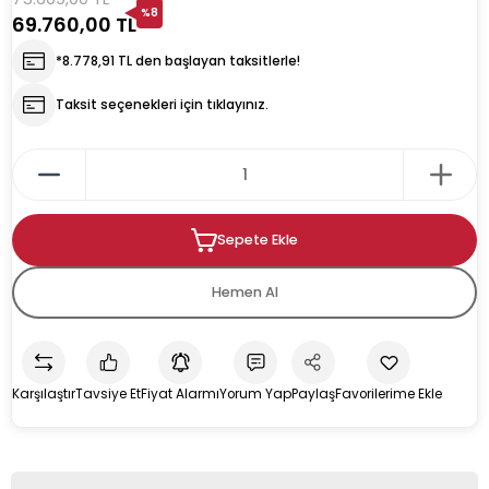
%8
69.760,00 TL
rın
ıkacağı
*8.778,91 TL den başlayan taksitlerle!
Taksit seçenekleri için tıklayınız.
k
kacağı
Sepete Ekle
pman
Hemen Al
Karşılaştır
Tavsiye Et
Fiyat Alarmı
Yorum Yap
Paylaş
u İçecek Makineleri