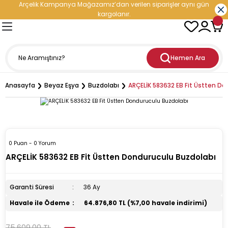
Arçelik Kampanya Mağazamız’dan verilen siparişler aynı gün
Geri Dön
Geri Dön
Geri Dön
Geri Dön
Geri Dön
Geri Dön
Geri Dön
Geri Dön
kargolanır.
- Elektronik
oğutma
etleri
leri
nleri
rji Çözümleri
Hemen Ara
ranti
iratör
ediyeli Çeyiz Paketleri
ç Şarj İstasyonu
Anasayfa
Beyaz Eşya
Buzdolabı
ARÇELİK 583632 EB Fit Üstten D
esi
aşık Makinesi
cu
i
ri
ıçak Takımları
i
dolabı
esi
kinesi
p Hediyeli Çeyiz Paketleri
cere
0 Puan - 0 Yorum
inesi
vlumbaz
ürge
ler
mı
Enerji Depolama Sistemi)
ARÇELİK 583632 EB Fit Üstten Donduruculu Buzdolabı
rucu
n
kipmanları ve Teknolojileri
tler
eri
üneş Paneli
Garanti Süresi
36 Ay
inesi
rodalga
hazı
esi
tleri
Havale ile Ödeme
64.876,80 TL (%7,00 havale indirimi)
75.609,00 TL
maşır Makinesi
ak
ntilatör
Doğrayıcı
ı