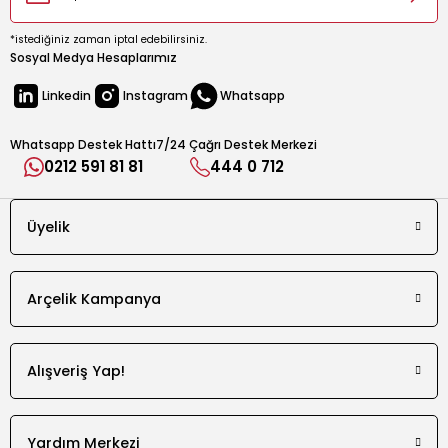
kahvaltılık malzemelerin soğuk olarak saklanması için ideal bir alandır.
*istediğiniz zaman iptal edebilirsiniz.
Sosyal Medya Hesaplarımız
Derinlik
Linkedin
Instagram
Whatsapp
76 cm
Genişlik
Whatsapp Destek Hattı
7/24 Çağrı Destek Merkezi
83 cm
0212 591 81 81
444 0 712
Yükseklik
188 cm
Üyelik
Arçelik Kampanya
Alışveriş Yap!
Yardım Merkezi