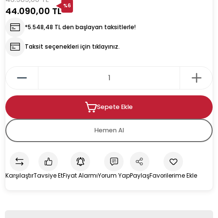
%6
44.090,00 TL
rın
ıkacağı
*5.548,48 TL den başlayan taksitlerle!
Taksit seçenekleri için tıklayınız.
k
kacağı
Sepete Ekle
pman
Hemen Al
Karşılaştır
Tavsiye Et
Fiyat Alarmı
Yorum Yap
Paylaş
u İçecek Makineleri