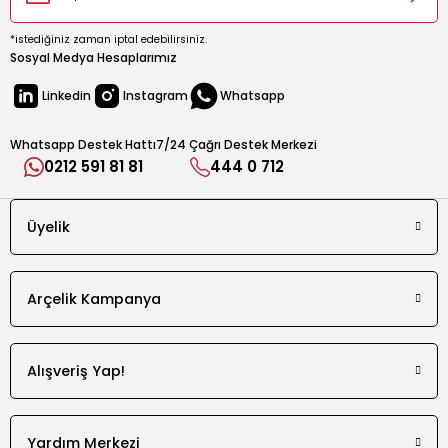
18
*istediğiniz zaman iptal edebilirsiniz.
Sosyal Medya Hesaplarımız
Kapı Yönü Değiştirme
Var
Linkedin
Instagram
Whatsapp
Ürün Rengi
Whatsapp Destek Hattı
7/24 Çağrı Destek Merkezi
Leke Tutmayan İnoks
0212 591 81 81
444 0 712
Dondurucu Yeri
Dondurucu Üstte
Üyelik
Ürün Tipi
Çift Kapılı
Kontrol Sistemi
Arçelik Kampanya
Mekanik Sensörlü
İklim Sınıfı
Alışveriş Yap!
SN-T
Tatil Modu
Yardım Merkezi
Var