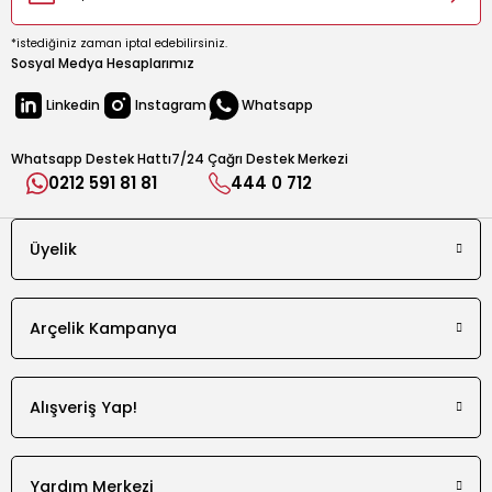
Elektrik Kesintisinde Saklama Süresi (saat)
18
*istediğiniz zaman iptal edebilirsiniz.
Sosyal Medya Hesaplarımız
Kapı Yönü Değiştirme
Linkedin
Instagram
Whatsapp
Var
Ürün Rengi
Whatsapp Destek Hattı
7/24 Çağrı Destek Merkezi
Beyaz
0212 591 81 81
444 0 712
Dondurucu Yeri
Dondurucu Üstte
Üyelik
Ürün Tipi
Çift Kapılı
Arçelik Kampanya
Kontrol Sistemi
Mekanik Sensörlü
Alışveriş Yap!
İklim Sınıfı
SN-T
Tatil Modu
Yardım Merkezi