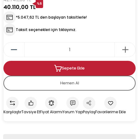
%6
40.110,00 TL
rın
ıkacağı
*5.047,62 TL den başlayan taksitlerle!
Taksit seçenekleri için tıklayınız.
k
kacağı
Sepete Ekle
pman
Hemen Al
Karşılaştır
Tavsiye Et
Fiyat Alarmı
Yorum Yap
Paylaş
u İçecek Makineleri