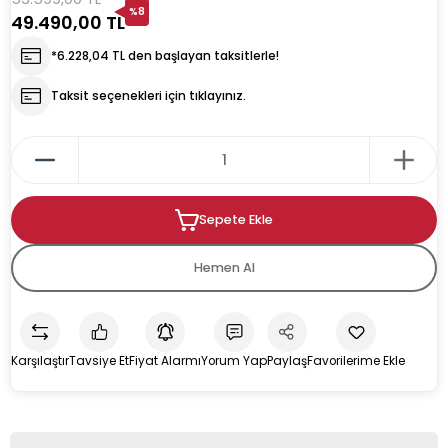
%8
49.490,00 TL
rın
ıkacağı
*6.228,04 TL den başlayan taksitlerle!
Taksit seçenekleri için tıklayınız.
k
kacağı
Sepete Ekle
pman
Hemen Al
Karşılaştır
Tavsiye Et
Fiyat Alarmı
Yorum Yap
Paylaş
u İçecek Makineleri