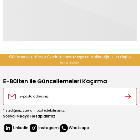
e Cihazı
r Makinesi
Gülümseyin, dünya üzerinde beyaz eşya alabileceğiniz en doğru
yerdesiniz.
E-Bülten ile Güncellemeleri Kaçırma
*istediğiniz zaman iptal edebilirsiniz.
Sosyal Medya Hesaplarımız
Linkedin
Instagram
Whatsapp